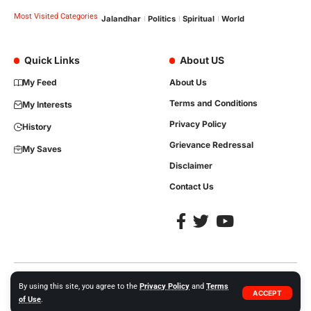
Most Visited Categories
Jalandhar
Politics
Spiritual
World
Quick Links
About US
My Feed
About Us
Terms and Conditions
My Interests
Privacy Policy
History
Grievance Redressal
My Saves
Disclaimer
Contact Us
Copyright © 2023, All Rights are Reserved. Website Developed by
iTree
By using this site, you agree to the
Privacy Policy
and
Terms
ACCEPT
Network Solutions +91-86992-35413.
of Use
.