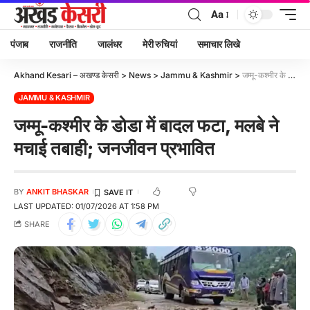
Aa
पंजाब
राजनीति
जालंधर
मेरी रुचियां
समाचार लिखे
Akhand Kesari – अखण्ड केसरी
>
News
>
Jammu & Kashmir
>
जम्मू-कश्मीर के डोडा में बादल फटा, मलबे ने मचाई तबाही; जनजीवन प्रभावित
JAMMU & KASHMIR
जम्मू-कश्मीर के डोडा में बादल फटा, मलबे ने
मचाई तबाही; जनजीवन प्रभावित
BY
ANKIT BHASKAR
LAST UPDATED: 01/07/2026 AT 1:58 PM
SHARE