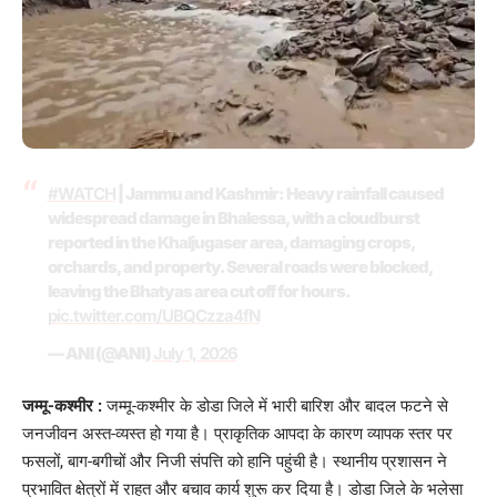
#WATCH
| Jammu and Kashmir: Heavy rainfall caused
widespread damage in Bhalessa, with a cloudburst
reported in the Khaljugaser area, damaging crops,
orchards, and property. Several roads were blocked,
leaving the Bhatyas area cut off for hours.
pic.twitter.com/UBQCzza4fN
— ANI (@ANI)
July 1, 2026
जम्मू-कश्मीर :
जम्मू-कश्मीर के डोडा जिले में भारी बारिश और बादल फटने से
जनजीवन अस्त-व्यस्त हो गया है। प्राकृतिक आपदा के कारण व्यापक स्तर पर
फसलों, बाग-बगीचों और निजी संपत्ति को हानि पहुंची है। स्थानीय प्रशासन ने
प्रभावित क्षेत्रों में राहत और बचाव कार्य शुरू कर दिया है। डोडा जिले के भलेसा