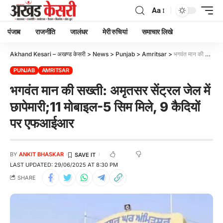
Aa
पंजाब
राजनीति
जालंधर
मेरी रुचियां
समाचार लिखे
Akhand Kesari – अखण्ड केसरी
>
News
>
Punjab
>
Amritsar
>
भगवंत मान की सख्ती: अमृतसर सेंट्रल जेल में छापेमारी;11 मोबाइल-5 सिम मिले, 9 कैदियों पर एफआईआर
PUNJAB
AMRITSAR
भगवंत मान की सख्ती: अमृतसर सेंट्रल जेल में
छापेमारी;11 मोबाइल-5 सिम मिले, 9 कैदियों
पर एफआईआर
BY
ANKIT BHASKAR
LAST UPDATED: 29/06/2025 AT 8:30 PM
SHARE