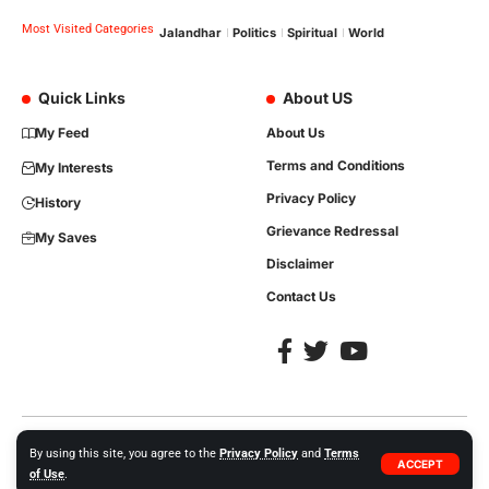
Most Visited Categories
Jalandhar
Politics
Spiritual
World
Quick Links
About US
My Feed
About Us
Terms and Conditions
My Interests
Privacy Policy
History
Grievance Redressal
My Saves
Disclaimer
Contact Us
Copyright © 2023, All Rights are Reserved. Website Developed by
iTree
By using this site, you agree to the
Privacy Policy
and
Terms
ACCEPT
Network Solutions +91-86992-35413.
of Use
.