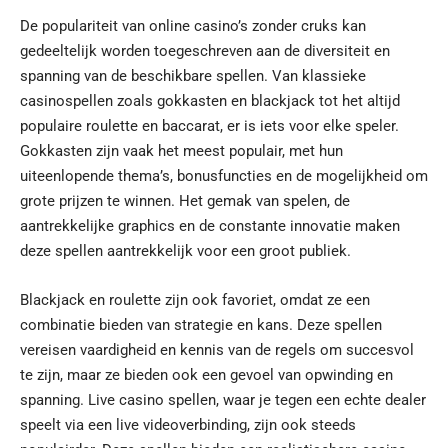
De populariteit van online casino’s zonder cruks kan
gedeeltelijk worden toegeschreven aan de diversiteit en
spanning van de beschikbare spellen. Van klassieke
casinospellen zoals gokkasten en blackjack tot het altijd
populaire roulette en baccarat, er is iets voor elke speler.
Gokkasten zijn vaak het meest populair, met hun
uiteenlopende thema’s, bonusfuncties en de mogelijkheid om
grote prijzen te winnen. Het gemak van spelen, de
aantrekkelijke graphics en de constante innovatie maken
deze spellen aantrekkelijk voor een groot publiek.
Blackjack en roulette zijn ook favoriet, omdat ze een
combinatie bieden van strategie en kans. Deze spellen
vereisen vaardigheid en kennis van de regels om succesvol
te zijn, maar ze bieden ook een gevoel van opwinding en
spanning. Live casino spellen, waar je tegen een echte dealer
speelt via een live videoverbinding, zijn ook steeds