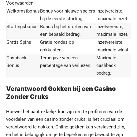
Voorwaarden
Welkomstbonus
Bonus voor nieuwe spelers
Inzetvereiste,
bij de eerste storting.
maximale inzet.
Stortingsbonus
Bonus bij het storten van
Inzetvereiste,
een bepaald bedrag.
maximale inzet.
Gratis Spins
Gratis rondes op
Inzetvereiste,
gokkasten.
maximale winst.
Cashback
Teruggave van een
Maximale
Bonus
percentage van verliezen.
cashback
bedrag.
Verantwoord Gokken bij een Casino
Zonder Cruks
Hoewel het aantrekkelijk kan zijn om te profiteren van de
voordelen van een casino zonder cruks, is het cruciaal om
verantwoord te gokken. Online gokken kan verslavend zijn,
en het is belangrijk om je te beperken en je bewust te zijn