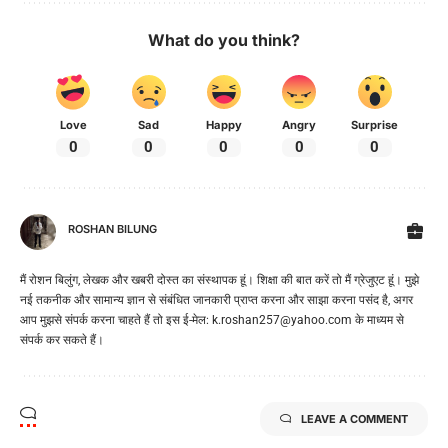
What do you think?
Love
Sad
Happy
Angry
Surprise
0
0
0
0
0
ROSHAN BILUNG
मैं रोशन बिलुंग, लेखक और खबरी दोस्त का संस्थापक हूं। शिक्षा की बात करें तो मैं ग्रेजुएट हूं। मुझे
नई तकनीक और सामान्य ज्ञान से संबंधित जानकारी प्राप्त करना और साझा करना पसंद है, अगर
आप मुझसे संपर्क करना चाहते हैं तो इस ई-मेल: k.roshan257@yahoo.com के माध्यम से
संपर्क कर सकते हैं।
LEAVE A COMMENT