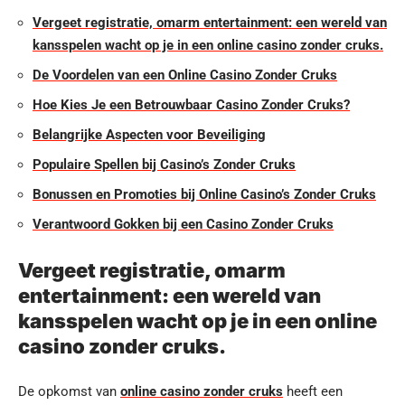
Vergeet registratie, omarm entertainment: een wereld van
kansspelen wacht op je in een online casino zonder cruks.
De Voordelen van een Online Casino Zonder Cruks
Hoe Kies Je een Betrouwbaar Casino Zonder Cruks?
Belangrijke Aspecten voor Beveiliging
Populaire Spellen bij Casino’s Zonder Cruks
Bonussen en Promoties bij Online Casino’s Zonder Cruks
Verantwoord Gokken bij een Casino Zonder Cruks
Vergeet registratie, omarm
entertainment: een wereld van
kansspelen wacht op je in een online
casino zonder cruks.
De opkomst van
online casino zonder cruks
heeft een