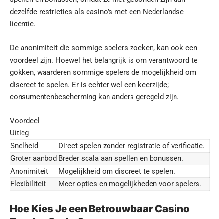
dezelfde restricties als casino’s met een Nederlandse
licentie.
De anonimiteit die sommige spelers zoeken, kan ook een
voordeel zijn. Hoewel het belangrijk is om verantwoord te
gokken, waarderen sommige spelers de mogelijkheid om
discreet te spelen. Er is echter wel een keerzijde;
consumentenbescherming kan anders geregeld zijn.
Voordeel
Uitleg
Snelheid
Direct spelen zonder registratie of verificatie.
Groter aanbod
Breder scala aan spellen en bonussen.
Anonimiteit
Mogelijkheid om discreet te spelen.
Flexibiliteit
Meer opties en mogelijkheden voor spelers.
Hoe Kies Je een Betrouwbaar Casino