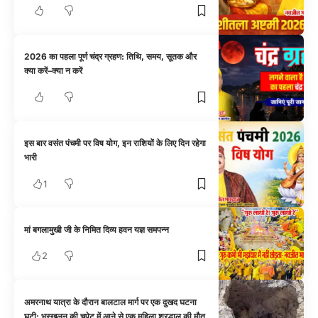
2026 का पहला पूर्ण चंद्र ग्रहण: तिथि, समय, सूतक और
क्या करें–क्या न करें
इस बार वसंत पंचमी पर विष योग, इन राशियों के लिए दिन रहेगा
भारी
1
मां बगलामुखी जी के निमित दिव्य हवन यज्ञ समपन्न
2
अमरनाथ यात्रा के दौरान बालटाल मार्ग पर एक दुखद घटना
घटी: भूस्खलन की चपेट में आने से एक महिला श्रद्धालु की मौत,