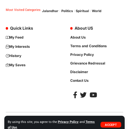
Most Visited Categories
Jalandhar
Politics
Spiritual
World
Quick Links
About US
My Feed
About Us
Terms and Conditions
My Interests
Privacy Policy
History
Grievance Redressal
My Saves
Disclaimer
Contact Us
Copyright © 2023, All Rights are Reserved. Website Developed by
iTree
By using this site, you agree to the
Privacy Policy
and
Terms
ACCEPT
Network Solutions +91-86992-35413.
of Use
.