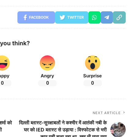
FACEBOOK
TWITTER
you think?
appy
Angry
Surprise
0
0
0
NEXT ARTICLE
र्मा को
दिल्ली ब्लास्ट-सुरक्षाबलों ने कश्मीर में आतंकी नबी के
ली
घर को IED ब्लास्ट से उड़ाया : विस्फोटक से भरी
कार यही चला रहा था, खुद भी मारा गया