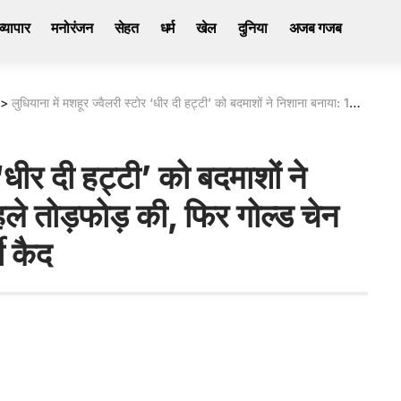
व्यापार
मनोरंजन
सेहत
धर्म
खेल
दुनिया
अजब गजब
>
लुधियाना में मशहूर ज्वैलरी स्टोर ‘धीर दी हट्टी’ को बदमाशों ने निशाना बनाया: 15 बदमाशों ने पहले तोड़फोड़ की, फिर गोल्ड चेन चुराकर भागे; CCTV में गुंडागर्दी कैद
 ‘धीर दी हट्टी’ को बदमाशों ने
ले तोड़फोड़ की, फिर गोल्ड चेन
ी कैद