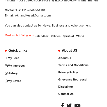
insights. Your trusted source for staying connected with what matters.
Contact Us:
+91-90410-51101
E-mail:
AkhandKesari@gmail.com
You can also contact us for News, Business and Advertisement.
Most Visited Categories
Jalandhar
Politics
Spiritual
World
Quick Links
About US
My Feed
About Us
Terms and Conditions
My Interests
Privacy Policy
History
Grievance Redressal
My Saves
Disclaimer
Contact Us