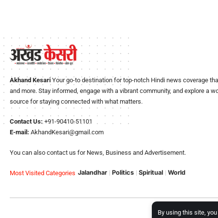
Akhand Kesari
Your go-to destination for top-notch Hindi news coverage that
and more. Stay informed, engage with a vibrant community, and explore a worl
source for staying connected with what matters.
Contact Us:
+91-90410-51101
E-mail:
AkhandKesari@gmail.com
You can also contact us for News, Business and Advertisement.
Jalandhar
Politics
Spiritual
World
Most Visited Categories
By using this site, yo
Copyright © 2023, A