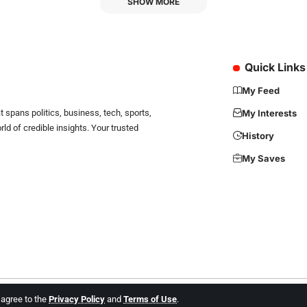
SHOW MORE
Quick Links
My Feed
 spans politics, business, tech, sports,
My Interests
d of credible insights. Your trusted
History
My Saves
u agree to the
Privacy Policy
and
Terms of Use
.
ll Rights are Reserved. Website Developed by
iTree Network Solutions +91-869