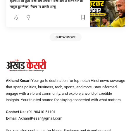
ब्राजील का टूटा विश्व कप सपना : विश्व कप से बाहर होते ही
भावुक हुए नेमार, मैदान पर छलके आंसू
SHOW MORE
Akhand Kesari
Your go-to destination for top-notch Hindi news coverage
that spans politics, business, tech, sports, and more. Stay informed,
engage with a vibrant community, and explore a world of credible
insights. Your trusted source for staying connected with what matters.
Contact Us:
+91-90410-51101
E-mail:
AkhandKesari@gmail.com
You can also contact us for News, Business and Advertisement.