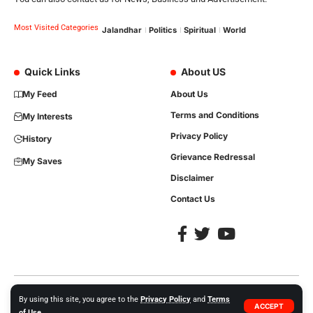
Most Visited Categories
Jalandhar
Politics
Spiritual
World
Quick Links
About US
My Feed
About Us
Terms and Conditions
My Interests
Privacy Policy
History
Grievance Redressal
My Saves
Disclaimer
Contact Us
Copyright © 2023, All Rights are Reserved. Website Developed by
iTree
By using this site, you agree to the
Privacy Policy
and
Terms
ACCEPT
Network Solutions +91-86992-35413.
of Use
.