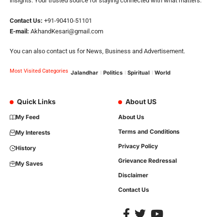
insights. Your trusted source for staying connected with what matters.
Contact Us:
+91-90410-51101
E-mail:
AkhandKesari@gmail.com
You can also contact us for News, Business and Advertisement.
Most Visited Categories
Jalandhar
Politics
Spiritual
World
Quick Links
About US
My Feed
About Us
Terms and Conditions
My Interests
Privacy Policy
History
Grievance Redressal
My Saves
Disclaimer
Contact Us