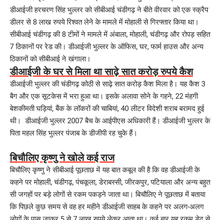
डीआईजी हरचरण सिंह भुल्लर को सीबीआई चंडीगढ़ ने बीते वीरवार को एक स्क्रैप
डीलर से 8 लाख रुपये रिश्वत लेने के मामले में मोहाली से गिरफ्तार किया था।
सीबीआई चंडीगढ़ की 8 टीमों ने मामले में अंबाला, मोहाली, चंडीगढ़ और रोपड़ सहित
7 ठिकानों पर रेड की। डीआईजी भुल्लर के ऑफिस, घर, फार्म हाउस और अन्य
ठिकानों को सीबीआई ने खंगाला।
डीआईजी के घर से मिला था साढ़े सात करोड़ रुपये कैश
डीआईजी भुल्लर की चंडीगढ़ कोठी से साढ़े सात करोड़ कैश मिला है। यह कैश 3
बैग और एक सूटकेस में भरा हुआ था। इसके अलावा सोने के गहने, 22 मंहगी
बेशकीमती घड़ियां, बैंक के लॉकरों की चाबियां, 40 लीटर विदेशी शराब बरामद हुई
थी। डीआईजी भुल्लर 2007 बैच के आईपीएस अधिकारी हैं। डीआईजी भुल्लर के
पिता महल सिंह भुल्लर पंजाब के डीजीपी रह चुके हैं।
बिचौलिए कृष्णु ने खोले कई राज
बिचौलिए कृष्णु ने सीबीआई पूछताछ में यह बात कबूल की है कि वह डीआईजी के
कहने पर मोहाली, चंडीगढ़, पंचकूला, डेराबस्सी, जीरकपुर, पटियाला और अन्य बहुत
सी जगहों पर बड़े लोगों से रकम पकड़ने जाता था। बिचौलिए ने पूछताछ में बताया
कि पिछले कुछ समय से वह हर महीने डीआईजी साहब के कहने पर अलग-अलग
लोगों के पास जाकर 5 से 7 लाख रुपये लेकर आता था। कई बार यह रकम डेढ़ से