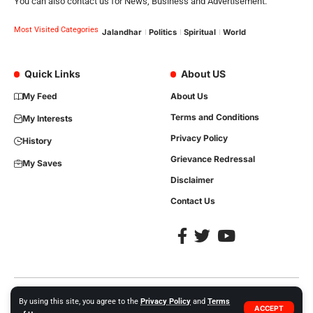
You can also contact us for News, Business and Advertisement.
Most Visited Categories
Jalandhar
Politics
Spiritual
World
Quick Links
About US
My Feed
About Us
Terms and Conditions
My Interests
Privacy Policy
History
Grievance Redressal
My Saves
Disclaimer
Contact Us
Copyright © 2023, All Rights are Reserved. Website Developed by
iTree
By using this site, you agree to the
Privacy Policy
and
Terms
ACCEPT