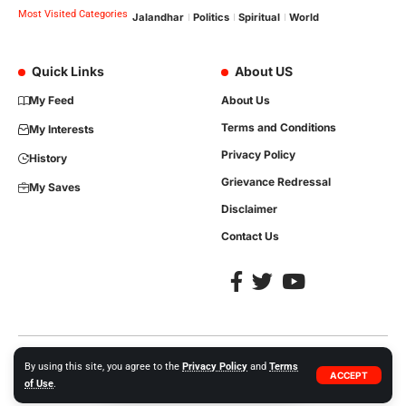
Most Visited Categories
Jalandhar
Politics
Spiritual
World
Quick Links
About US
My Feed
About Us
Terms and Conditions
My Interests
Privacy Policy
History
Grievance Redressal
My Saves
Disclaimer
Contact Us
Copyright © 2023, All Rights are Reserved. Website Developed by
iTree
By using this site, you agree to the
Privacy Policy
and
Terms
ACCEPT
Network Solutions +91-86992-35413.
of Use
.