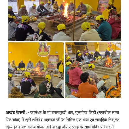
अखंड केसरी :-
जालंधर के मां बगलामुखी धाम, गुलमोहर सिटी (नजदीक लम्मा
पिंड चौक) में श्री शनिदेव महाराज जी के निमित्त एक भव्य एवं सामूहिक निशुल्क
दिव्य हवन यज्ञ का आयोजन बड़े श्रद्धा और उत्साह के साथ मंदिर परिसर में