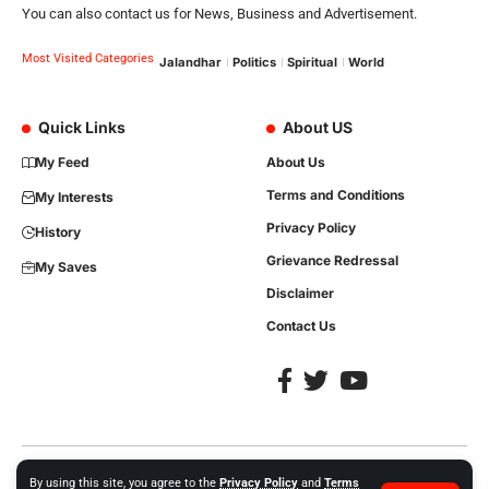
You can also contact us for News, Business and Advertisement.
Most Visited Categories
Jalandhar
Politics
Spiritual
World
Quick Links
About US
My Feed
About Us
Terms and Conditions
My Interests
Privacy Policy
History
Grievance Redressal
My Saves
Disclaimer
Contact Us
Copyright © 2023, All Rights are Reserved. Website Developed by
iTree
By using this site, you agree to the
Privacy Policy
and
Terms