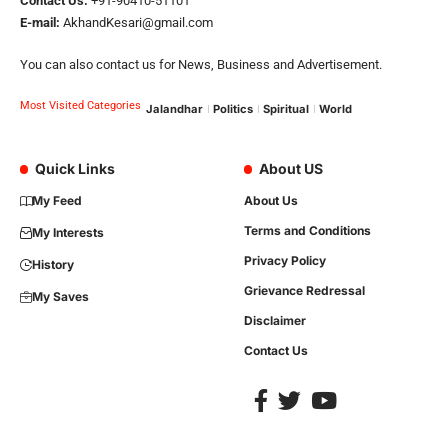
Contact Us:
+91-90410-51101
E-mail:
AkhandKesari@gmail.com
You can also contact us for News, Business and Advertisement.
Most Visited Categories
Jalandhar
Politics
Spiritual
World
Quick Links
About US
My Feed
About Us
Terms and Conditions
My Interests
Privacy Policy
History
Grievance Redressal
My Saves
Disclaimer
Contact Us