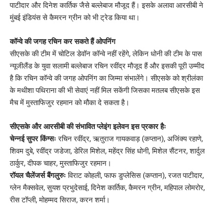
पाटीदार और दिनेश कार्तिक जैसे बल्लेबाज मौजूद हैं। इसके अलावा आरसीबी ने
मुंबई इंडियंस से कैमरन ग्रीन को भी ट्रेड किया था।
कॉन्वे की जगह रचिन कर सकते हैं ओपनिंग
सीएसके की टीम में चोटिल डेवॉन कॉन्वे नहीं रहेंगे, लेकिन धोनी की टीम के पास
न्यूजीलैंड के युवा सलामी बल्लेबाज रचिन रवींद्र मौजूद हैं और इसकी पूरी उम्मीद
है कि रचिन कॉन्वे की जगह ओपनिंग का जिम्मा संभालेंगे। सीएसके को श्रीलंका
के मथीशा पथिराना की भी सेवाएं नहीं मिल सकेंगी जिसका मतलब सीएसके इस
मैच में मुस्ताफिजुर रहमान को मौका दे सकता है।
सीएसके और आरसीबी की संभावित प्लेइंग इलेवन इस प्रकार हैः
चेन्नई सुपर किंग्सः
रचिन रवींद्र, ऋतुराज गायकवाड़ (कप्तान), अजिंक्य रहाणे,
शिवम दुबे, रवींद्र जडेजा, डेरिल मिशेल, महेंद्र सिंह धोनी, मिशेल सैंटनर, शार्दुल
ठार्कुर, दीपक चाहर, मुस्ताफिजुर रहमान।
रॉयल चैलेंजर्स बैंगलुरुः
विराट कोहली, फाफ डुप्लेसिस (कप्तान), रजत पाटीदार,
ग्लेन मैक्सवेल, सुयश प्रभुदेसाई, दिनेश कार्तिक, कैमरन ग्रीन, महिपाल लोमरोर,
रीस टॉप्ली, मोहम्मद सिराज, करन शर्मा।