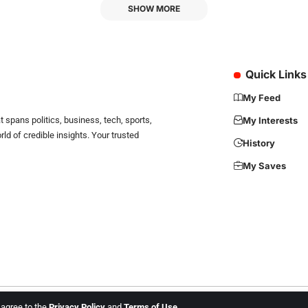
SHOW MORE
Quick Links
My Feed
 spans politics, business, tech, sports,
My Interests
d of credible insights. Your trusted
History
My Saves
u agree to the
Privacy Policy
and
Terms of Use
.
ll Rights are Reserved. Website Developed by
iTree Network Solutions +91-869