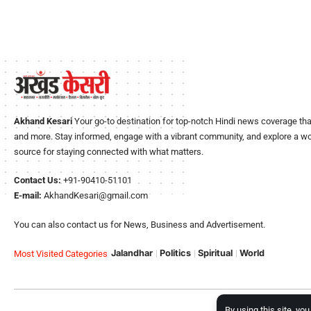
Akhand Kesari
Your go-to destination for top-notch Hindi news coverage that
and more. Stay informed, engage with a vibrant community, and explore a worl
source for staying connected with what matters.
Contact Us:
+91-90410-51101
E-mail:
AkhandKesari@gmail.com
You can also contact us for News, Business and Advertisement.
Jalandhar
Politics
Spiritual
World
Most Visited Categories
By using this site, yo
Copyright © 2023, A