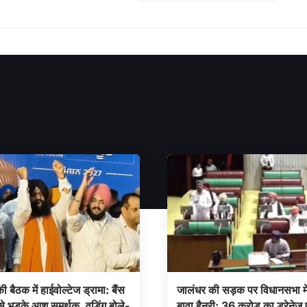
की बैठक में हाईवोल्टेज ड्रामा: बैंस
जालंधर की सड़क पर विधानसभा में
से भड़के आशू समर्थक, वड़िंग बोले-
बावा हैनरी: 36 करोड़ का ड्रेनेज प