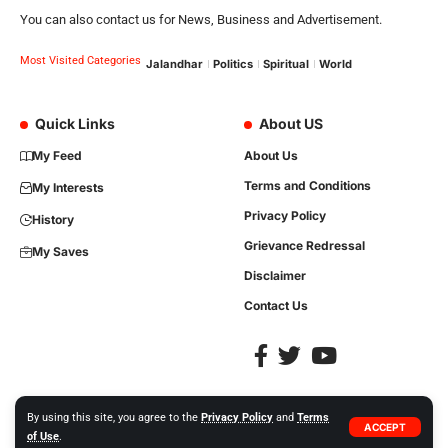
You can also contact us for News, Business and Advertisement.
Most Visited Categories
Jalandhar
Politics
Spiritual
World
Quick Links
About US
My Feed
About Us
Terms and Conditions
My Interests
Privacy Policy
History
Grievance Redressal
My Saves
Disclaimer
Contact Us
By using this site, you agree to the
Privacy Policy
and
Terms
ACCEPT
of Use
.
Copyright © 2023, All Rights are Reserved. Website Developed by
iTree