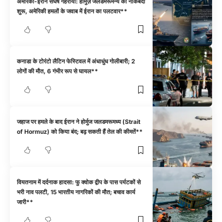
अमेरिका-ईरान संघर्ष गहराया: हॉर्मुज़ जलडमरूमन्य की नाकेबंदी
शुरू, अमेरिकी हमलों के जवाब में ईरान का पलटवार**
कनाडा के टोरंटो लैटिन फेस्टिवल में अंधाधुंध गोलीबारी; 2
लोगों की मौत, 6 गंभीर रूप से घायल**
जहाज पर हमले के बाद ईरान ने होर्मुज जलडमरूमध्य (Strait
of Hormuz) को किया बंद; बढ़ सकती हैं तेल की कीमतें**
वियतनाम में दर्दनाक हादसा: फु क्वोक द्वीप के पास पर्यटकों से
भरी नाव पलटी, 15 भारतीय नागरिकों की मौत; बचाव कार्य
जारी**