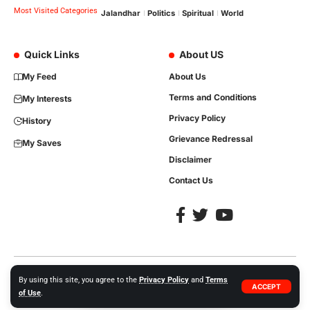
Most Visited Categories
Jalandhar
Politics
Spiritual
World
Quick Links
About US
My Feed
About Us
Terms and Conditions
My Interests
Privacy Policy
History
Grievance Redressal
My Saves
Disclaimer
Contact Us
Copyright © 2023, All Rights are Reserved. Website Developed by
iTree
By using this site, you agree to the
Privacy Policy
and
Terms
ACCEPT
Network Solutions +91-86992-35413.
of Use
.