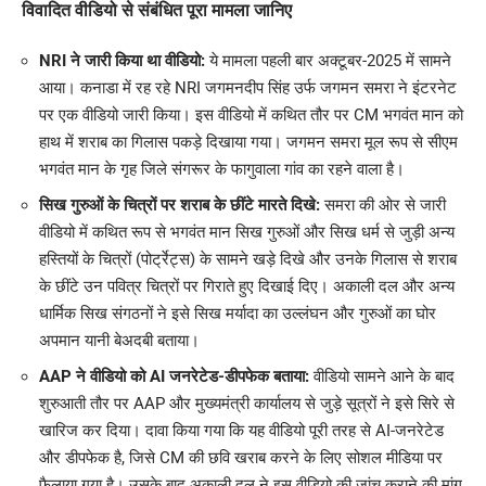
विवादित वीडियो से संबंधित पूरा मामला जानिए
NRI ने जारी किया था वीडियो:
ये मामला पहली बार अक्टूबर-2025 में सामने
आया। कनाडा में रह रहे NRI जगमनदीप सिंह उर्फ जगमन समरा ने इंटरनेट
पर एक वीडियो जारी किया। इस वीडियो में कथित तौर पर CM भगवंत मान को
हाथ में शराब का गिलास पकड़े दिखाया गया। जगमन समरा मूल रूप से सीएम
भगवंत मान के गृह जिले संगरूर के फागुवाला गांव का रहने वाला है।
सिख गुरुओं के चित्रों पर शराब के छींटे मारते दिखे:
समरा की ओर से जारी
वीडियो में कथित रूप से भगवंत मान सिख गुरुओं और सिख धर्म से जुड़ी अन्य
हस्तियों के चित्रों (पोर्ट्रेट्स) के सामने खड़े दिखे और उनके गिलास से शराब
के छींटे उन पवित्र चित्रों पर गिराते हुए दिखाई दिए। अकाली दल और अन्य
धार्मिक सिख संगठनों ने इसे सिख मर्यादा का उल्लंघन और गुरुओं का घोर
अपमान यानी बेअदबी बताया।
AAP ने वीडियो को AI जनरेटेड-डीपफेक बताया:
वीडियो सामने आने के बाद
शुरुआती तौर पर AAP और मुख्यमंत्री कार्यालय से जुड़े सूत्रों ने इसे सिरे से
खारिज कर दिया। दावा किया गया कि यह वीडियो पूरी तरह से AI-जनरेटेड
और डीपफेक है, जिसे CM की छवि खराब करने के लिए सोशल मीडिया पर
फैलाया गया है। उसके बाद अकाली दल ने इस वीडियो की जांच कराने की मांग