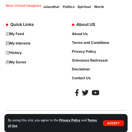
Most Visited Categories
Jalandhar
Politics
Spiritual
World
Quick Links
About US
My Feed
About Us
Terms and Conditions
My Interests
Privacy Policy
History
Grievance Redressal
My Saves
Disclaimer
Contact Us
Copyright © 2023, All Rights are Reserved. Website Developed by
iTree
By using this site, you agree to the
Privacy Policy
and
Terms
ACCEPT
Network Solutions +91-86992-35413.
of Use
.