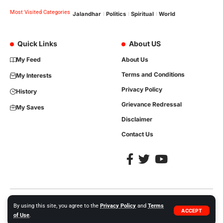
Most Visited Categories
Jalandhar
Politics
Spiritual
World
Quick Links
About US
My Feed
About Us
Terms and Conditions
My Interests
Privacy Policy
History
Grievance Redressal
My Saves
Disclaimer
Contact Us
Copyright © 2023, All Rights are Reserved. Website Developed by
iTree
By using this site, you agree to the
Privacy Policy
and
Terms
ACCEPT
Network Solutions +91-86992-35413.
of Use
.