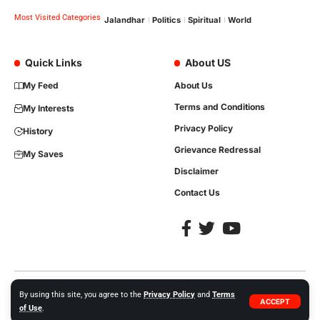
Most Visited Categories
Jalandhar
Politics
Spiritual
World
Quick Links
About US
My Feed
About Us
Terms and Conditions
My Interests
Privacy Policy
History
Grievance Redressal
My Saves
Disclaimer
Contact Us
Copyright © 2023, All Rights are Reserved. Website Developed by
iTree
By using this site, you agree to the
Privacy Policy
and
Terms
ACCEPT
Network Solutions +91-86992-35413.
of Use
.