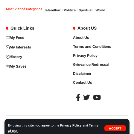
Most Visited Categories
Jalandhar
Politics
Spiritual
World
Quick Links
About US
My Feed
About Us
Terms and Conditions
My Interests
Privacy Policy
History
Grievance Redressal
My Saves
Disclaimer
Contact Us
Copyright © 2023, All Rights are Reserved. Website Developed by
iTree
By using this site, you agree to the
Privacy Policy
and
Terms
ACCEPT
Network Solutions +91-86992-35413.
of Use
.